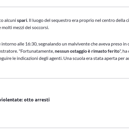
ito alcuni
spari
. Il luogo del sequestro era proprio nel centro della ci
 molti mezzi dei soccorsi.
e intorno alle 16:30, segnalando un malvivente che aveva preso in
questratore. "Fortunatamente,
nessun ostaggio è rimasto ferito
", ha
eguire le indicazioni degli agenti. Una scuola era stata aperta per acc
iolentate: otto arresti